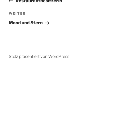
Restaurantbesitzerin
Nächster
WEITER
Beitrag
Mond und Stern
Stolz präsentiert von WordPress