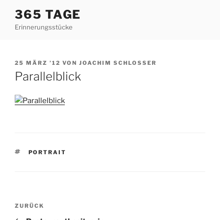
Zum
365 TAGE
Inhalt
Erinnerungsstücke
springen
VERÖFFENTLICHT
25 MÄRZ ’12
VON
JOACHIM SCHLOSSER
AM
Parallelblick
SCHLAGWÖRTER
PORTRAIT
Beitragsnavigation
Vorheriger
ZURÜCK
Beitrag