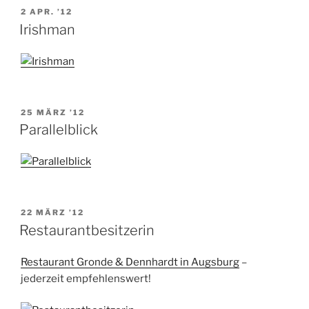
VERÖFFENTLICHT
2 APR. ’12
AM
Irishman
VERÖFFENTLICHT
25 MÄRZ ’12
AM
Parallelblick
VERÖFFENTLICHT
22 MÄRZ ’12
AM
Restaurantbesitzerin
Restaurant Gronde & Dennhardt in Augsburg
–
jederzeit empfehlenswert!