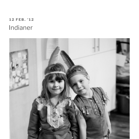
VERÖFFENTLICHT
12 FEB. ’12
AM
Indianer