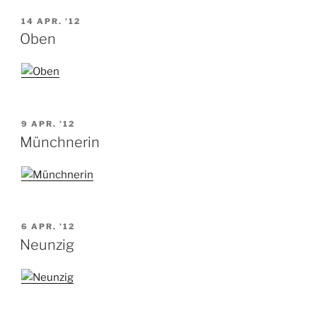
VERÖFFENTLICHT
14 APR. ’12
AM
Oben
VERÖFFENTLICHT
9 APR. ’12
AM
Münchnerin
VERÖFFENTLICHT
6 APR. ’12
AM
Neunzig