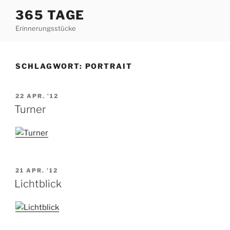
Zum
365 TAGE
Inhalt
Erinnerungsstücke
springen
SCHLAGWORT:
PORTRAIT
VERÖFFENTLICHT
22 APR. ’12
AM
Turner
VERÖFFENTLICHT
21 APR. ’12
AM
Lichtblick