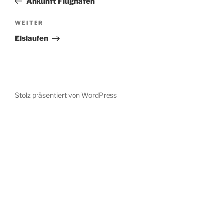
Ankunft Flughafen
Nächster
WEITER
Beitrag
Eislaufen
Stolz präsentiert von WordPress