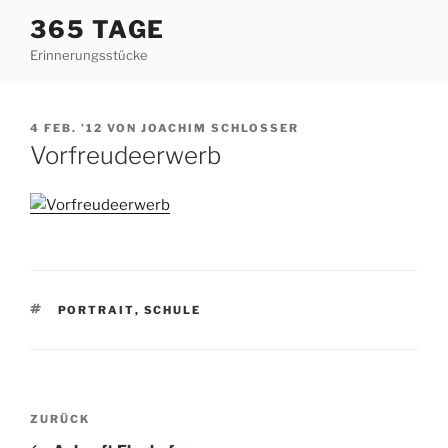
Zum
365 TAGE
Inhalt
Erinnerungsstücke
springen
VERÖFFENTLICHT
4 FEB. ’12
VON
JOACHIM SCHLOSSER
AM
Vorfreudeerwerb
SCHLAGWÖRTER
PORTRAIT
,
SCHULE
Beitragsnavigation
Vorheriger
ZURÜCK
Beitrag