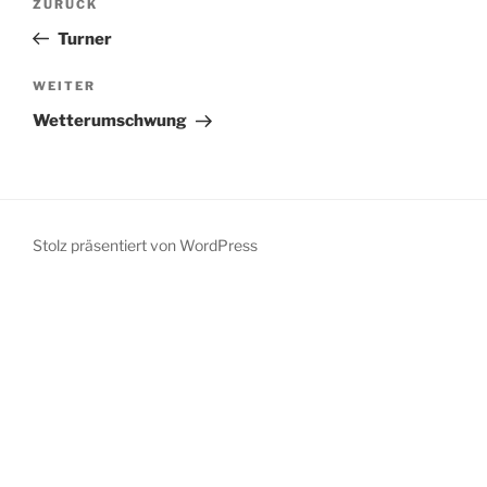
Vorheriger
ZURÜCK
Beitrag
Turner
Nächster
WEITER
Beitrag
Wetterumschwung
Stolz präsentiert von WordPress