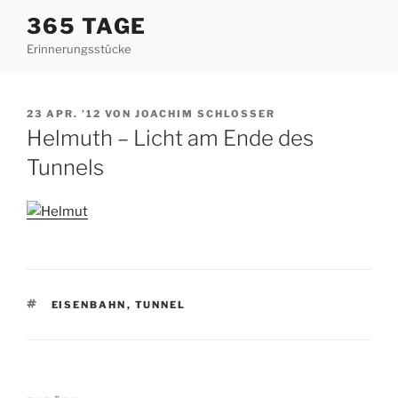
Zum
365 TAGE
Inhalt
Erinnerungsstücke
springen
VERÖFFENTLICHT
23 APR. ’12
VON
JOACHIM SCHLOSSER
AM
Helmuth – Licht am Ende des
Tunnels
SCHLAGWÖRTER
EISENBAHN
,
TUNNEL
Beitragsnavigation