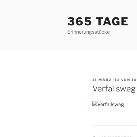
Zum
Inhalt
365 TAGE
springen
Erinnerungsstücke
VERÖFFENTLICHT
11 MÄRZ ’12
VON
J
AM
Verfallsweg