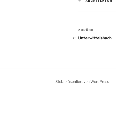
SCHLAGWÖRTE
ARCHITEKTUR
Beitragsnav
Vorheriger
ZURÜCK
Beitrag
Unterwittelsbach
Stolz präsentiert von WordPress