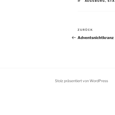
SCHLAGWÖRTE
AUGSBURG
,
ST
Beitragsnav
Vorheriger
ZURÜCK
Beitrag
Adventsnichtkranz
Stolz präsentiert von WordPress