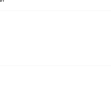
R
ADT
igation