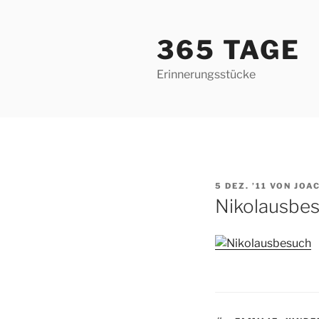
Zum
Inhalt
365 TAGE
springen
Erinnerungsstücke
VERÖFFENTLICHT
5 DEZ. ’11
VON
JOA
AM
Nikolausbe