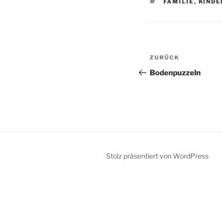
SCHLAGWÖRTE
FAMILIE
,
KINDE
Beitragsnav
Vorheriger
ZURÜCK
Beitrag
Bodenpuzzeln
Stolz präsentiert von WordPress