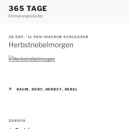
Zum
365 TAGE
Inhalt
Erinnerungsstücke
springen
VERÖFFENTLICHT
28 OKT. ’11
VON
JOACHIM SCHLOSSER
AM
Herbstnebelmorgen
SCHLAGWÖRTER
BAUM
,
DORF
,
HERBST
,
NEBEL
Beitragsnavigation
Vorheriger
ZURÜCK
Beitrag