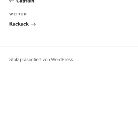
Captain
Nächster
WEITER
Beitrag
Kuckuck
Stolz präsentiert von WordPress