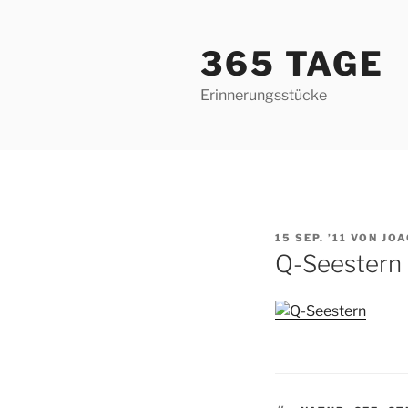
Zum
Inhalt
365 TAGE
springen
Erinnerungsstücke
VERÖFFENTLICHT
15 SEP. ’11
VON
JOA
AM
Q-Seestern