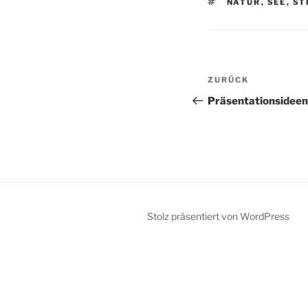
SCHLAGWÖRTE
NATUR
,
SEE
,
ST
Beitragsnav
Vorheriger
ZURÜCK
Beitrag
Präsentationsideen
Stolz präsentiert von WordPress