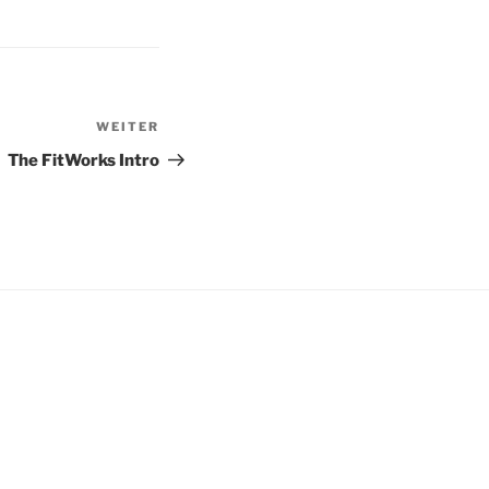
WEITER
Nächster
Beitrag
The FitWorks Intro