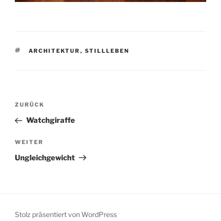
SCHLAGWÖRTER
ARCHITEKTUR
,
STILLLEBEN
Beitragsnavigation
Vorheriger
ZURÜCK
Beitrag
Watchgiraffe
Nächster
WEITER
Beitrag
Ungleichgewicht
Stolz präsentiert von WordPress