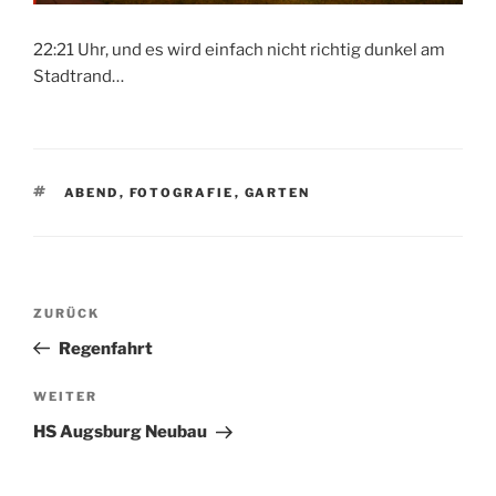
22:21 Uhr, und es wird einfach nicht richtig dunkel am
Stadtrand…
SCHLAGWÖRTER
ABEND
,
FOTOGRAFIE
,
GARTEN
Beitragsnavigation
Vorheriger
ZURÜCK
Beitrag
Regenfahrt
Nächster
WEITER
Beitrag
HS Augsburg Neubau