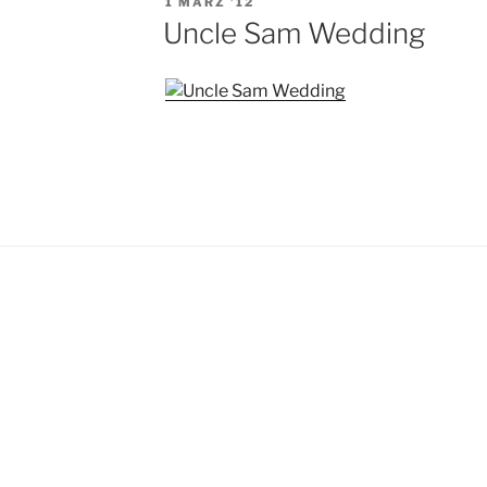
VERÖFFENTLICHT
1 MÄRZ ’12
AM
Uncle Sam Wedding