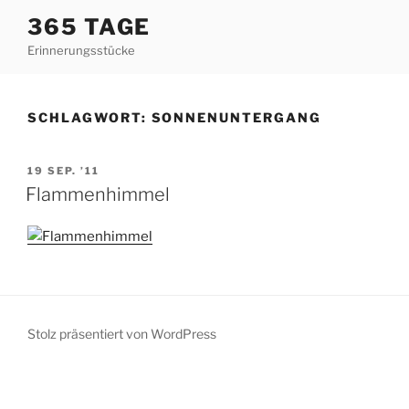
Zum
365 TAGE
Inhalt
Erinnerungsstücke
springen
SCHLAGWORT:
SONNENUNTERGANG
VERÖFFENTLICHT
19 SEP. ’11
AM
Flammenhimmel
Stolz präsentiert von WordPress