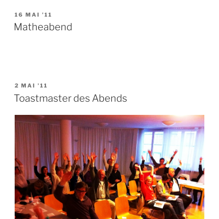
VERÖFFENTLICHT
16 MAI ’11
AM
Matheabend
VERÖFFENTLICHT
2 MAI ’11
AM
Toastmaster des Abends