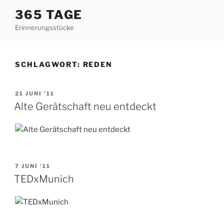
Zum
365 TAGE
Inhalt
Erinnerungsstücke
springen
SCHLAGWORT:
REDEN
VERÖFFENTLICHT
21 JUNI ’11
AM
Alte Gerätschaft neu entdeckt
VERÖFFENTLICHT
7 JUNI ’11
AM
TEDxMunich