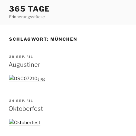
Zum
365 TAGE
Inhalt
Erinnerungsstücke
springen
SCHLAGWORT:
MÜNCHEN
VERÖFFENTLICHT
29 SEP. ’11
AM
Augustiner
VERÖFFENTLICHT
24 SEP. ’11
AM
Oktoberfest