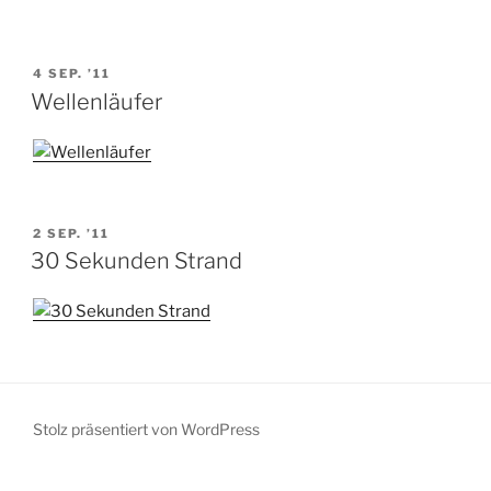
VERÖFFENTLICHT
4 SEP. ’11
AM
Wellenläufer
VERÖFFENTLICHT
2 SEP. ’11
AM
30 Sekunden Strand
Stolz präsentiert von WordPress