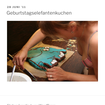
VERÖFFENTLICHT
28 JUNI ’11
AM
Geburtstagselefantenkuchen