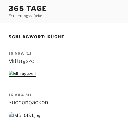
Zum
365 TAGE
Inhalt
Erinnerungsstücke
springen
SCHLAGWORT:
KÜCHE
VERÖFFENTLICHT
10 NOV. ’11
AM
Mittagszeit
VERÖFFENTLICHT
15 AUG. ’11
AM
Kuchenbacken