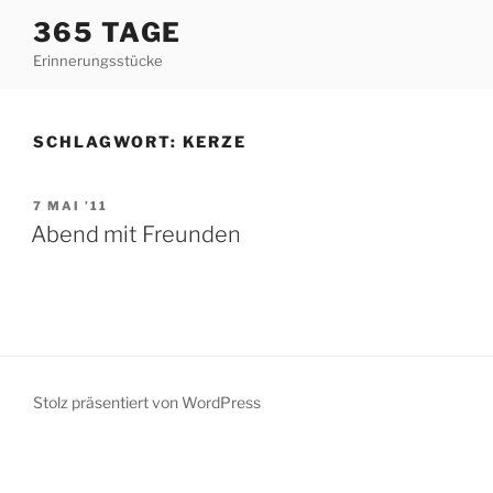
Zum
365 TAGE
Inhalt
Erinnerungsstücke
springen
SCHLAGWORT:
KERZE
VERÖFFENTLICHT
7 MAI ’11
AM
Abend mit Freunden
Stolz präsentiert von WordPress