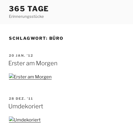
Zum
365 TAGE
Inhalt
Erinnerungsstücke
springen
SCHLAGWORT:
BÜRO
VERÖFFENTLICHT
20 JAN. ’12
AM
Erster am Morgen
VERÖFFENTLICHT
28 DEZ. ’11
AM
Umdekoriert